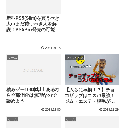
新型PS5(Slim)を買うべき
人orまだ待つべき人を解
説！PS5Pro発売の可能性
を考慮
2024.01.13
ゲーム
ライフハック
積みゲー100本以上あるな
【入らにゃ損！？】チョ
ら全部消化は無理なので
コザップはコスパ最強！
諦めよう
ジム・エステ・脱毛が全
部込みで月額3278円！
2023.12.03
2023.11.29
ゲーム
ゲーム