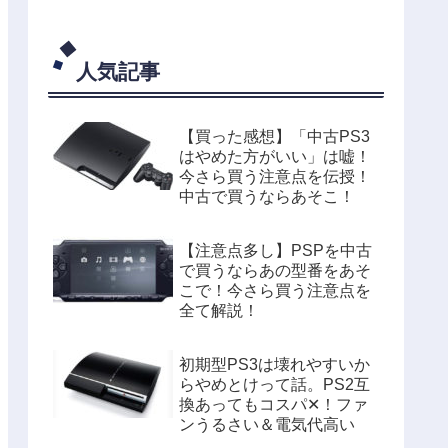
人気記事
【買った感想】「中古PS3
はやめた方がいい」は嘘！
今さら買う注意点を伝授！
中古で買うならあそこ！
【注意点多し】PSPを中古
で買うならあの型番をあそ
こで！今さら買う注意点を
全て解説！
初期型PS3は壊れやすいか
らやめとけって話。PS2互
換あってもコスパ✕！ファ
ンうるさい＆電気代高い