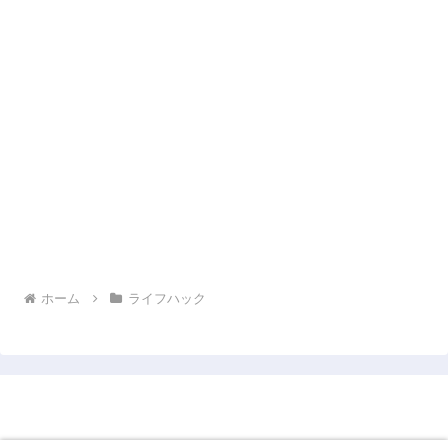
ホーム
ライフハック
コスパ最強人生計画