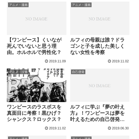
アニメ・漫画
アニメ・漫画
【ワンピース】くいなが
ルフィの母親は誰？ドラ
死んでいないと思う理
ゴンと子を成した美しく
由。ホルホルで男性化？
ない女性を考察
2019.11.09
2019.11.02
アニメ・漫画
自己啓発
ルフィに学ぶ『夢の叶え
ワンピースのラスボスを
方』！ワンピースは夢を
真面目に考察！黒ひげ？
叶えるための自己啓発本
シャンクス？ロックス？
だった！
2019.11.02
2019.06.30
アニメ・漫画
アニメ・漫画