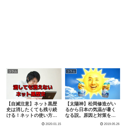
コラム
コラム
【自滅注意】ネット黒歴
【太陽神】松岡修造がい
史は消したくても残り続
るから日本の気温が暑く
ける！ネットの使い方を
なる説。原因と対策を考
改めよう
察
2020.01.15
2019.05.26