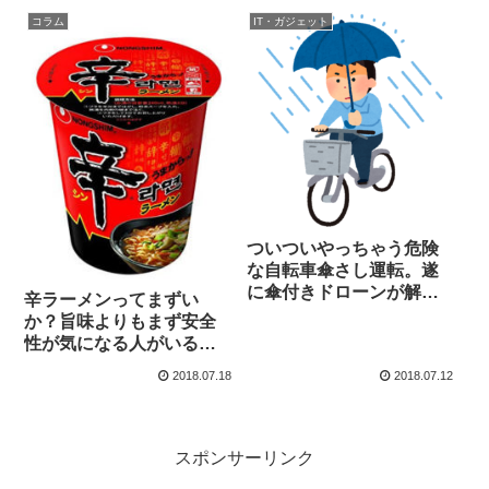
コラム
IT・ガジェット
ついついやっちゃう危険
な自転車傘さし運転。遂
に傘付きドローンが解
辛ラーメンってまずい
決！？
か？旨味よりもまず安全
性が気になる人がいる模
様
2018.07.18
2018.07.12
スポンサーリンク