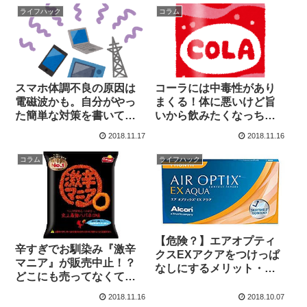
ライフハック
コラム
スマホ体調不良の原因は
コーラには中毒性があり
電磁波かも。自分がやっ
まくる！体に悪いけど旨
た簡単な対策を書いてみ
いから飲みたくなっちゃ
た
う！
2018.11.17
2018.11.16
コラム
ライフハック
【危険？】エアオプティ
辛すぎでお馴染み『激辛
クスEXアクアをつけっぱ
マニア』が販売中止！？
なしにするメリット・デ
どこにも売ってなくて悲
メリット
しい
2018.11.16
2018.10.07