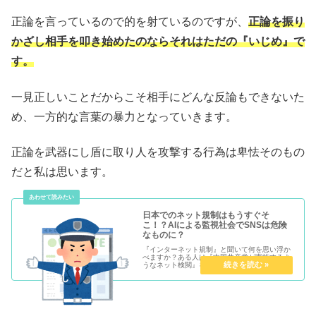
正論を言っているので的を射ているのですが、
正論を振り
かざし相手を叩き始めたのならそれはただの『いじめ』で
す。
一見正しいことだからこそ相手にどんな反論もできないた
め、一方的な言葉の暴力となっていきます。
正論を武器にし盾に取り人を攻撃する行為は卑怯そのもの
だと私は思います。
日本でのネット規制はもうすぐそ
こ！？AIによる監視社会でSNSは危険
なものに？
『インターネット規制』と聞いて何を思い浮か
べますか？ある人は『中国共産党が実施するよ
うなネット検閲』を想像するかと思います。あ
る人は『無秩序な現代のインターネットに秩序
がもたらされること』を想像するのかもしれま
せん。賛否両論ありますが、ネッ...