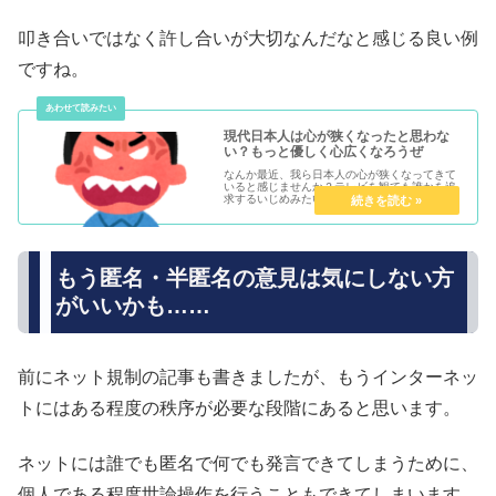
叩き合いではなく許し合いが大切なんだなと感じる良い例
ですね。
現代日本人は心が狭くなったと思わな
い？もっと優しく心広くなろうぜ
なんか最近、我ら日本人の心が狭くなってきて
いると感じませんか？テレビを観ても誰かを追
求するいじめみたいな番組、ネットを見ても誰
かへの誹謗中傷。あれもダメこれもダメといっ
た空気が日本中に充満しているように感じま
す……。現代の日本人は心が狭くて...
もう匿名・半匿名の意見は気にしない方
がいいかも……
前にネット規制の記事も書きましたが、もうインターネッ
トにはある程度の秩序が必要な段階にあると思います。
ネットには誰でも匿名で何でも発言できてしまうために、
個人である程度世論操作を行うこともできてしまいます。