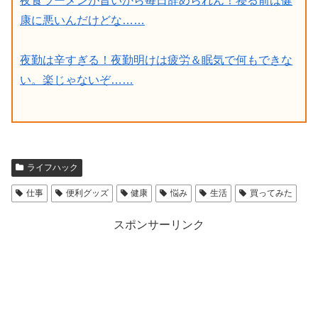
夜食ラーメンが旨いから毎日辞められん！寝る前は健
康に悪いんだけどな……
夜勤は辛すぎる！夜勤明けは疲労＆眠気で何もできな
い。楽じゃないぞ……
ライフハック
仕事
便利グッズ
健康
悩み
生活
買ってみた
スポンサーリンク