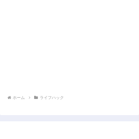
ホーム
ライフハック
コスパ最強人生計画